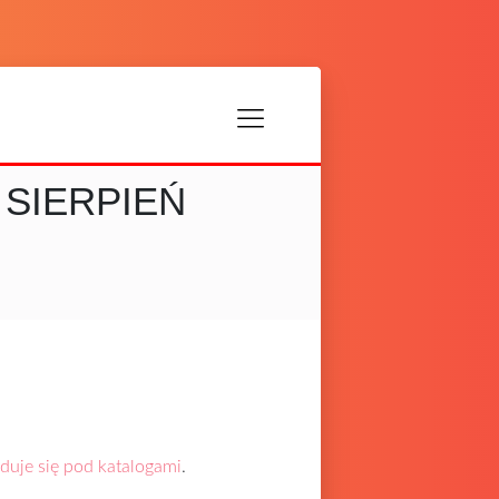
 SIERPIEŃ
jduje się pod katalogami
.