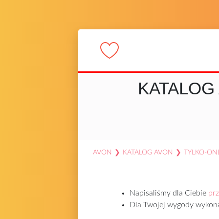
KATALOG 
AVON
❯
KATALOG AVON
❯
TYLKO-ONL
Napisaliśmy dla Ciebie
prz
Dla Twojej wygody wykonal